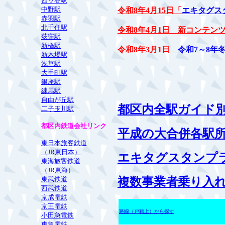
四ッ谷駅
中野駅
令和8年4月15日「
エキタグス
赤羽駅
北千住駅
令和8年4月1日 新コンテン
荻窪駅
新橋駅
令和8年3月1日
令和7～8年
新木場駅
浅草駅
大手町駅
銀座駅
練馬駅
自由が丘駅
都区内全駅ガイド
二子玉川駅
都区内鉄道会社リンク
平成の大合併各駅
東日本旅客鉄道
（JR東日本）
エキタグスタンプ
東海旅客鉄道
（JR東海）
東武鉄道
複数事業者乗り入
西武鉄道
京成電鉄
京王電鉄
路線（戸籍上）から探す
小田急電鉄
東急電鉄