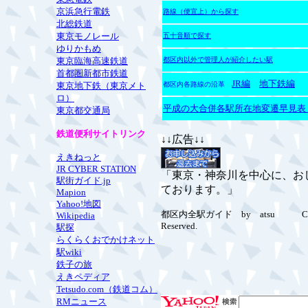
京浜急行電鉄
路線（便宜上）から探す
北総鉄道
東京モノレール
五十音順で探す
ゆりかもめ
東京臨海高速鉄道
都区内以外で管理人が紹介したい駅
首都圏新都市鉄道
JR編
地下鉄編
東京地下鉄（東京メト
都区内各路線の沿革
ロ）
平成の大合併各駅所在地変遷早見表
東京都交通局
鉄道便利サイトリンク
↓↓広告↓↓
えきねっと
JR CYBER STATION
「東京・神奈川を中心に、お
駅街ガイド.jp
ております。」
Mapion
Yahoo!地図
都区内全駅ガイド by atsu Copyright（
Wikipedia
Reserved.
駅探
らくらくおでかけネット
駅wiki
鉄子の旅
えきペディア
Tetsudo.com（鉄道コム）
RMニュース