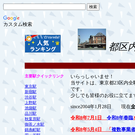
カスタム検索
都区
主要駅クイックリンク
いらっしゃいませ！
当サイトは、東京都23区内
東京駅
です。
新宿駅
少しでも皆様のお役に立てま
渋谷駅
上野駅
since2004年1月28日 現在
全
池袋駅
品川駅
令和8年7月1日
令和8年春臨
秋葉原駅
御茶ノ水駅
令和8年5月4日 「
複数事業
錦糸町駅