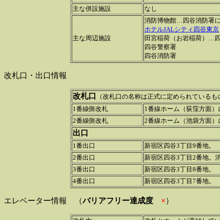
主な併設施設
なし
消防博物館…四谷消防署
ホテルJALシティ四谷東京
主な周辺施設
田宮稲荷（お岩稲荷）…
四谷警察署
四谷消防署
改札口・出口情報
改札口
（改札口の名称は正式に定められているも
1番線側改札
1番線ホーム（荻窪方面）
2番線側改札
2番線ホーム（池袋方面）
出口
1番出口
新宿区四谷3丁目9番地。
2番出口
新宿区四谷3丁目2番地。
3番出口
新宿区四谷3丁目8番地。
4番出口
新宿区四谷3丁目7番地。
エレベーター情報 （
バリアフリー達成度
×
）