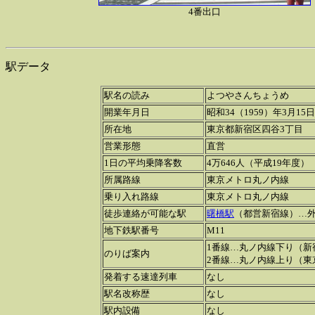
4番出口
駅データ
駅名の読み
よつやさんちょうめ
開業年月日
昭和34（1959）年3月15日
所在地
東京都新宿区四谷3丁目
営業形態
直営
1日の平均乗降客数
4万646人（平成19年度）
所属路線
東京メトロ丸ノ内線
乗り入れ路線
東京メトロ丸ノ内線
徒歩連絡が可能な駅
曙橋駅
（都営新宿線）…外
地下鉄駅番号
M11
1番線…丸ノ内線下り（新
のりば案内
2番線…丸ノ内線上り（東
発着する速達列車
なし
駅名改称歴
なし
駅内設備
なし