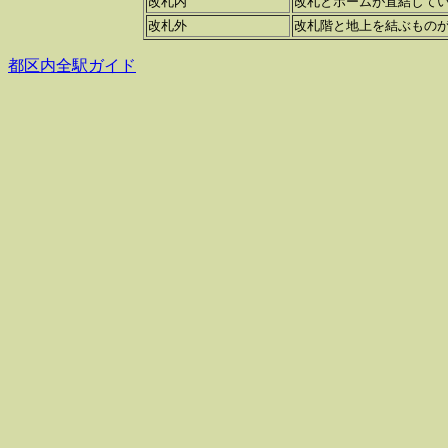
改札内
改札とホームが直結して
改札外
改札階と地上を結ぶものが
都区内全駅ガイド