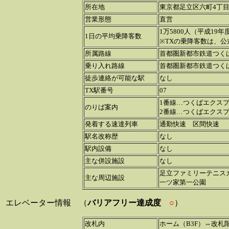
所在地
東京都足立区六町4丁
営業形態
直営
1万5800人（平成19年
1日の平均乗降客数
※TXの乗降客数は、
所属路線
首都圏新都市鉄道つく
乗り入れ路線
首都圏新都市鉄道つく
徒歩連絡が可能な駅
なし
TX駅番号
07
1番線…つくばエクス
のりば案内
2番線…つくばエクス
発着する速達列車
通勤快速 区間快速
駅名改称歴
なし
駅内設備
なし
主な併設施設
なし
足立ファミリーテニス
主な周辺施設
一ツ家第一公園
エレベーター情報 （
バリアフリー達成度
○
）
改札内
ホーム（B3F）⇔改札階