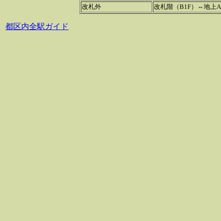
改札外
改札階（B1F）⇔地上A
都区内全駅ガイド