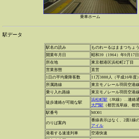
乗車ホーム
駅データ
駅名の読み
ものれーるはままつちょ
開業年月日
昭和39（1964）年9月17日
所在地
東京都港区浜松町2丁目
営業形態
直営
1日の平均乗降客数
11万3888人（平成16年度
所属路線
東京モノレール羽田空港
乗り入れ路線
東京モノレール羽田空港
浜松町駅
（JR線）…連絡
徒歩連絡が可能な駅
大門駅
（都営浅草線、都
駅番号
MO01
番線表示はなく、2面1線
のりば案内
アイル
発着する速達列車
空港快速