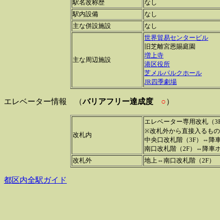
駅名改称歴
なし
駅内設備
なし
主な併設施設
なし
世界貿易センタービル
旧芝離宮恩賜庭園
増上寺
主な周辺施設
港区役所
芝メルパルクホール
JR四季劇場
エレベーター情報 （
バリアフリー達成度
○
）
エレベーター専用改札（3
※改札外から直接入るもの
改札内
中央口改札階（3F）⇔降車
南口改札階（2F）⇔降車ホ
改札外
地上⇔南口改札階（2F）
都区内全駅ガイド